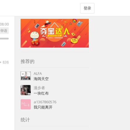
登录
08:00
华语
推荐的
838
ALFA
海阔天空
漫步者
一块红布
a1367860576
我只能离开
统计