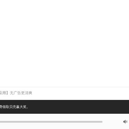
面应用】
无广告更清爽
.
费领取贝壳赢大奖。