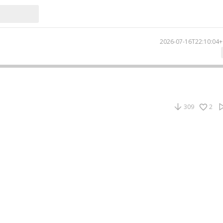
2026-07-16T22:10:04+
309
2