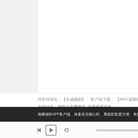
传歌得佣金：
【分成规则】
客户端下载：
【APP/桌
友情链接：
微雨云免费网盘
海康威视设备
Copyright © 2026 海螺倾听. 版权所有. Powered by Myxf
海螺倾听APP客户端，海量音乐随心听、离线听歌更方便、免