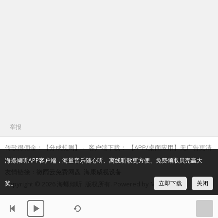
举报
传歌得佣金：
【分成规则】
客户端下载：
【APP/桌面应用】
无广告更清
爽
海螺倾听APP客户端，海量音乐随心听、离线听歌更方便、免费领取贝壳赢大
友情链接：
微雨云免费网盘
海康威视设备
奖。
立即下载
关闭
Copyright © 2026 海螺倾听. 版权所有. Powered by Myxf.