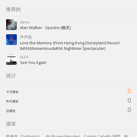
推荐的
deno
Alan Walker - Spectre (幽灵)
声声慢
Love the Memory (From Hong Kong Disneyland Resort
&#34;Momentous&#34; Nighttime Spectacular)
ALFA
See You Again
统计
0
今天播放
0
昨天播放
0
总播放
描述
歌曲名《Señorita》，由 Shawn Mendes、Camila Cabello 演唱，收