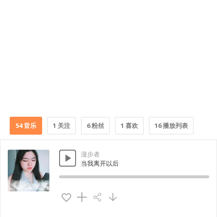
54 音乐
1 关注
6 粉丝
1 喜欢
16 播放列表
漫步者
当我离开以后