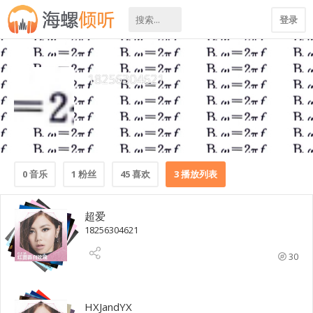
登录
18256304621
0 音乐
1 粉丝
45 喜欢
3 播放列表
超爱
18256304621
30
HXJandYX