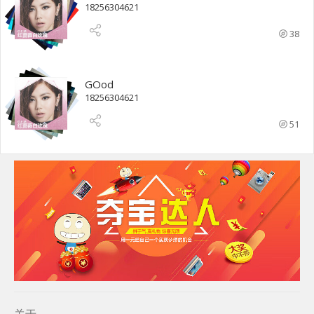
18256304621
38
GOod
18256304621
51