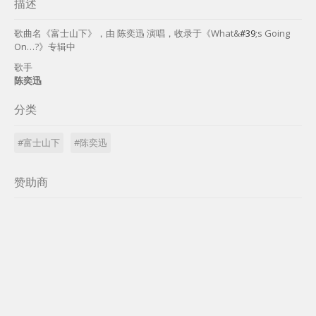
描述
歌曲名《富士山下》，由 陈奕迅 演唱，收录于《What&
#39
;s Going
On…?》专辑中
歌手
陈奕迅
分类
#富士山下
#陈奕迅
赞助商