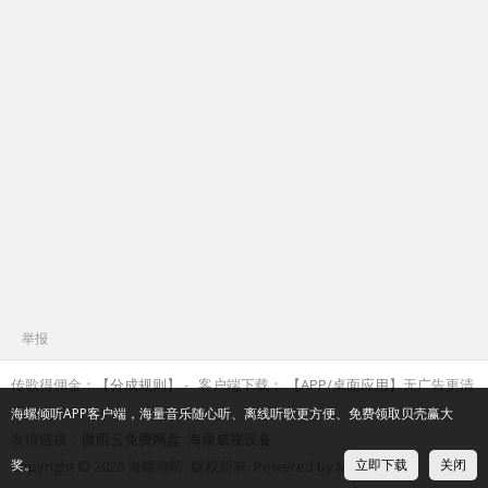
举报
传歌得佣金：
【分成规则】
客户端下载：
【APP/桌面应用】
无广告更清
爽
海螺倾听APP客户端，海量音乐随心听、离线听歌更方便、免费领取贝壳赢大
友情链接：
微雨云免费网盘
海康威视设备
奖。
立即下载
关闭
Copyright © 2026 海螺倾听. 版权所有. Powered by Myxf.