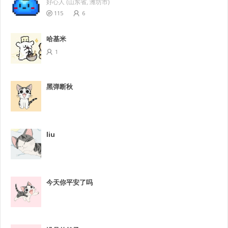
好心人 (山东省, 潍坊市)
115
6
哈基米
1
黑弹断秋
liu
今天你平安了吗