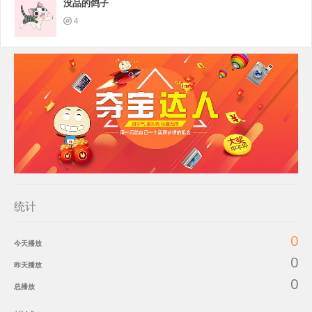
没品的鸽子
4
统计
0
今天播放
0
昨天播放
0
总播放